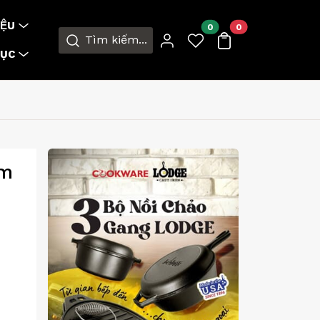
ỆU
0
0
Tìm kiếm...
MỤC
àm