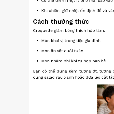
Có thể thêm một ít phô mai bào vào
Khi chiên, giữ nhiệt ổn định để vỏ v
Cách thưởng thức
Croquette giăm bông thích hợp làm:
Món khai vị trong tiệc gia đình
Món ăn vặt cuối tuần
Món nhâm nhi khi tụ họp bạn bè
Bạn có thể dùng kèm tương ớt, tương 
cùng salad rau xanh hoặc dưa leo cắt lát