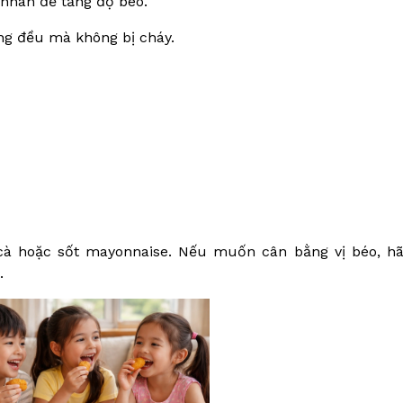
 nhân để tăng độ béo.
àng đều mà không bị cháy.
cà hoặc sốt mayonnaise. Nếu muốn cân bằng vị béo, h
.