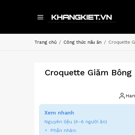
Trang chủ
Công thức nấu ăn
Croquette G
Croquette Giăm Bông 
Han
Xem nhanh
Nguyên liệu (4–6 người ăn)
Phần nhân: