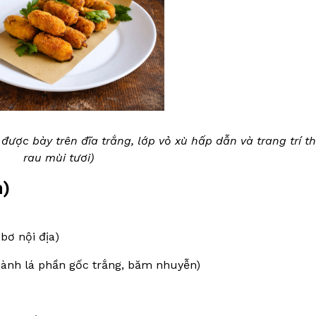
được bày trên đĩa trắng, lớp vỏ xù hấp dẫn và trang trí t
rau mùi tươi)
n)
bơ nội địa)
hành lá phần gốc trắng, băm nhuyễn)