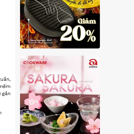
tuần,
g mềm
i gần
m