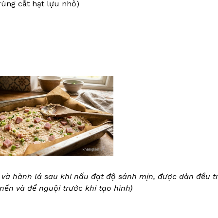
rùng cắt hạt lựu nhỏ)
và hành lá sau khi nấu đạt độ sánh mịn, được dàn đều t
 nến và để nguội trước khi tạo hình)