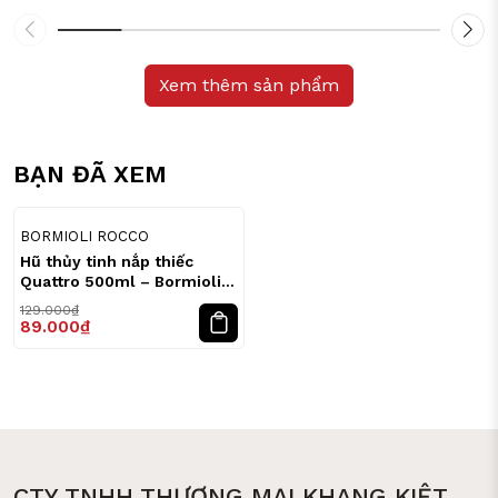
Xem thêm sản phẩm
BẠN ĐÃ XEM
31
%
BORMIOLI ROCCO
Hũ thủy tinh nắp thiếc
Quattro 500ml – Bormioli
Rocco
129.000₫
89.000₫
CTY TNHH THƯƠNG MẠI KHANG KIỆT