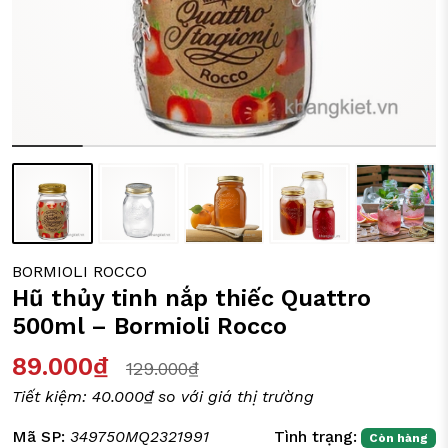
ỒI CHẢO CÁC LOẠI
Y TÁCH TRÀ
IA DỤNG ĐỜI SỐNG
BORMIOLI ROCCO
Hũ thủy tinh nắp thiếc Quattro
500ml – Bormioli Rocco
89.000₫
129.000₫
Tiết kiệm:
40.000₫
so với giá thị trường
Mã SP:
349750MQ2321991
Tình trạng:
Còn hàng