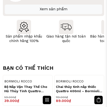
Xem sản phẩm
Sản phẩm nhập khẩu
Giao hàng tận nơi toàn
Bảo hành
chính hãng 100%
quốc
toà
BẠN CÓ THỂ THÍCH
34
25
%
%
BORMIOLI ROCCO
BORMIOLI ROCCO
Bộ Nắp Vặn Thay Thế Cho
Chai thủy tinh nắp thiếc
Hũ Thủy Tinh Quattro
Quattro 400ml – Bormioli
56mm / 70mm / 86mm –
Rocco
59.000₫
119.000₫
Bormioli Rocco
39.000₫
89.000₫