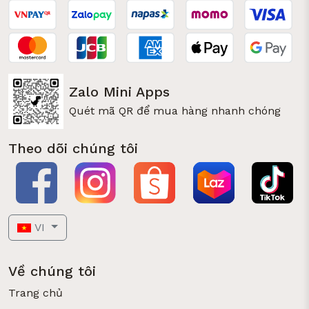
Zalo Mini Apps
Quét mã QR để mua hàng nhanh chóng
Theo dõi chúng tôi
VI
Về chúng tôi
Trang chủ