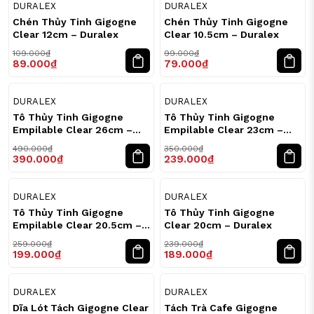
18
20
%
%
DURALEX
DURALEX
Chén Thủy Tinh Gigogne
Chén Thủy Tinh Gigogne
Clear 12cm – Duralex
Clear 10.5cm – Duralex
109.000₫
99.000₫
89.000₫
79.000₫
20
32
%
%
DURALEX
DURALEX
Tô Thủy Tinh Gigogne
Tô Thủy Tinh Gigogne
Empilable Clear 26cm –
Empilable Clear 23cm –
Duralex
Duralex
490.000₫
350.000₫
390.000₫
239.000₫
23
21
%
%
DURALEX
DURALEX
Tô Thủy Tinh Gigogne
Tô Thủy Tinh Gigogne
Empilable Clear 20.5cm –
Clear 20cm – Duralex
Duralex
259.000₫
239.000₫
199.000₫
189.000₫
18
23
%
%
DURALEX
DURALEX
Dĩa Lót Tách Gigogne Clear
Tách Trà Cafe Gigogne