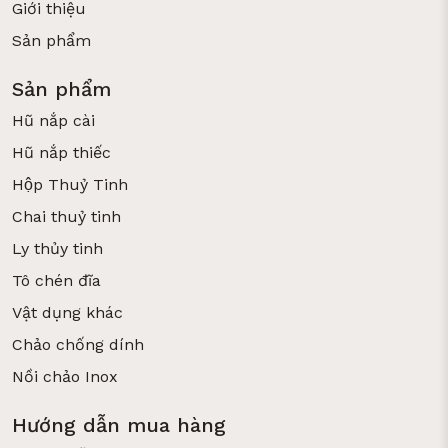
Giới thiệu
Sản phẩm
Sản phẩm
Hũ nắp cài
Hũ nắp thiếc
Hộp Thuỷ Tinh
Chai thuỷ tinh
Ly thủy tinh
Tô chén đĩa
Vật dụng khác
Chảo chống dính
Nồi chảo Inox
Hướng dẫn mua hàng