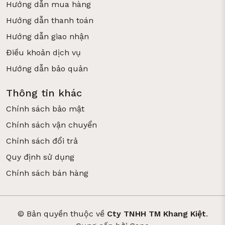
Hướng dẫn mua hàng
Hướng dẫn thanh toán
Hướng dẫn giao nhận
Điều khoản dịch vụ
Hướng dẫn bảo quản
Thông tin khác
Chính sách bảo mật
Chính sách vận chuyển
Chính sách đổi trả
Quy định sử dụng
Chính sách bán hàng
© Bản quyền thuộc về
Cty TNHH TM Khang Kiệt
.