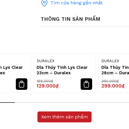
Tìm cửa hàng gần nhất
THÔNG TIN SẢN PHẨM
24
24
%
%
DURALEX
DURALEX
h Lys Clear
Dĩa Thủy Tinh Lys Clear
Dĩa Thủy Tin
lex
23cm – Duralex
28cm – Dura
169.000₫
390.000₫
129.000₫
299.000₫
Xem thêm sản phẩm