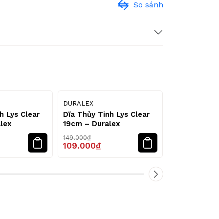
So sánh
23
27
%
%
DURALEX
DURALEX
h Lys Clear
Dĩa Thủy Tinh Lys Clear
Dĩa Thủy Tin
lex
19cm – Duralex
23.5cm – Du
149.000₫
179.000₫
109.000₫
139.000₫