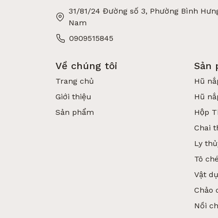
31/81/24 Đường số 3, Phường Bình Hưng
Nam
0909515845
Về chúng tôi
Sản
Trang chủ
Hũ nắ
Giới thiệu
Hũ nắ
Sản phẩm
Hộp T
Chai t
Ly thủ
Tô ché
Vật d
Chảo 
Nồi c