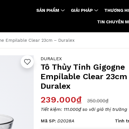
SẢN PHẨM
GIẢI PHÁP
THƯƠNG HI
TIN CHUYÊN 
ne Empilable Clear 23cm – Duralex
DURALEX
Tô Thủy Tinh Gigogne
Empilable Clear 23cm
Duralex
239.000₫
350.000₫
Tiết kiệm:
111.000₫
so với giá thị trường
Mã SP:
D2028A
Tình t