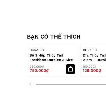
BẠN CÓ THỂ THÍCH
21
%
DURALEX
DURALEX
Bộ 3 Hộp Thủy Tinh
Dĩa Thủy Tin
Freshbox Duralex 3 Size
21cm – Dura
950.000₫
169.000₫
750.000₫
129.000₫