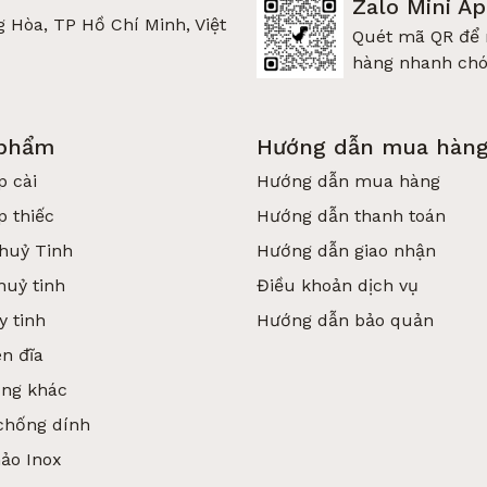
Zalo Mini A
 Hòa, TP Hồ Chí Minh, Việt
Quét mã QR để
hàng nhanh ch
 phẩm
Hướng dẫn mua hàn
p cài
Hướng dẫn mua hàng
p thiếc
Hướng dẫn thanh toán
huỷ Tinh
Hướng dẫn giao nhận
huỷ tinh
Điều khoản dịch vụ
y tinh
Hướng dẫn bảo quản
n đĩa
ụng khác
chống dính
hảo Inox