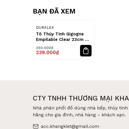
BẠN ĐÃ XEM
32
%
DURALEX
Tô Thủy Tinh Gigogne
Empilable Clear 23cm –
Duralex
350.000₫
239.000₫
CTY TNHH THƯƠNG MẠI KHA
Nhà phân phối đồ dùng nhà bếp, thủy tinh 
hãng cho gia đình, nhà hàng – khách sạn.
acc.khangkiet@gmail.com