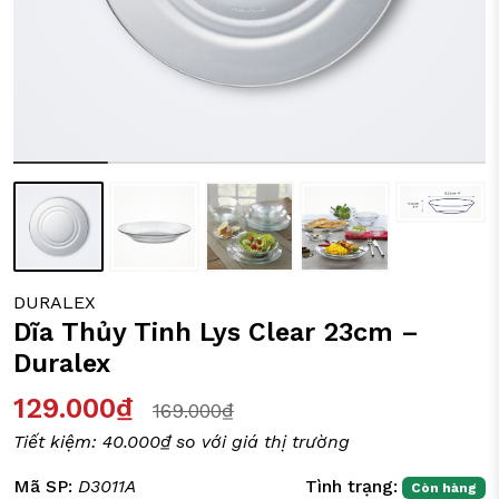
ỒI CHẢO CÁC LOẠI
Y TÁCH TRÀ
IA DỤNG ĐỜI SỐNG
DURALEX
Dĩa Thủy Tinh Lys Clear 23cm –
Duralex
129.000₫
169.000₫
Tiết kiệm:
40.000₫
so với giá thị trường
Mã SP:
D3011A
Tình trạng:
Còn hàng