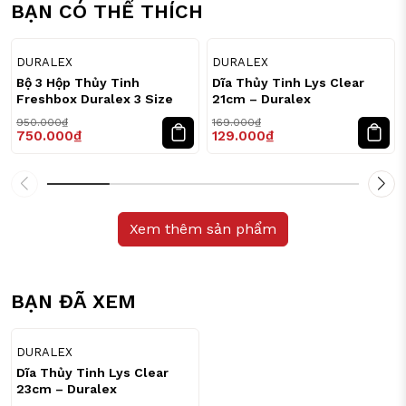
BẠN CÓ THỂ THÍCH
21
24
%
%
DURALEX
DURALEX
Bộ 3 Hộp Thủy Tinh
Dĩa Thủy Tinh Lys Clear
Freshbox Duralex 3 Size
21cm – Duralex
950.000₫
169.000₫
750.000₫
129.000₫
Xem thêm sản phẩm
BẠN ĐÃ XEM
24
%
DURALEX
Dĩa Thủy Tinh Lys Clear
23cm – Duralex