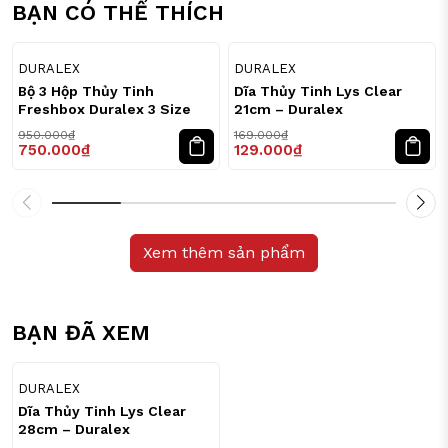
BẠN CÓ THỂ THÍCH
21
24
%
%
DURALEX
DURALEX
Bộ 3 Hộp Thủy Tinh
Dĩa Thủy Tinh Lys Clear
Freshbox Duralex 3 Size
21cm – Duralex
950.000₫
169.000₫
750.000₫
129.000₫
Xem thêm sản phẩm
BẠN ĐÃ XEM
23
%
DURALEX
Dĩa Thủy Tinh Lys Clear
28cm – Duralex