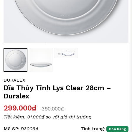
ỒI CHẢO CÁC LOẠI
Y TÁCH TRÀ
IA DỤNG ĐỜI SỐNG
DURALEX
Dĩa Thủy Tinh Lys Clear 28cm –
Duralex
299.000₫
390.000₫
Tiết kiệm:
91.000₫
so với giá thị trường
Mã SP:
D3009A
Tình trạng:
Còn hàng