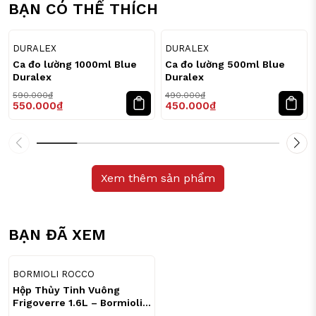
BẠN CÓ THỂ THÍCH
7
8
%
%
DURALEX
DURALEX
Ca đo lường 1000ml Blue
Ca đo lường 500ml Blue
Duralex
Duralex
590.000₫
490.000₫
550.000₫
450.000₫
Xem thêm sản phẩm
BẠN ĐÃ XEM
32
%
BORMIOLI ROCCO
Hộp Thủy Tinh Vuông
Frigoverre 1.6L – Bormioli
Rocco