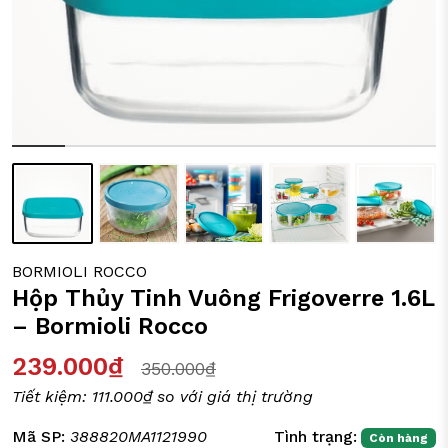
ỒI CHẢO CÁC LOẠI
Y TÁCH TRÀ
IA DỤNG ĐỜI SỐNG
BORMIOLI ROCCO
Hộp Thủy Tinh Vuông Frigoverre 1.6L
– Bormioli Rocco
239.000₫
350.000₫
Tiết kiệm:
111.000₫
so với giá thị trường
Mã SP:
388820MA1121990
Tình trạng:
Còn hàng