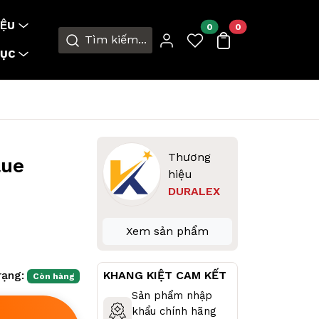
ỆU
0
0
Tìm kiếm...
MỤC
Thương
lue
hiệu
DURALEX
Xem sản phẩm
rạng:
KHANG KIỆT CAM KẾT
Còn hàng
Sản phẩm nhập
khẩu chính hãng