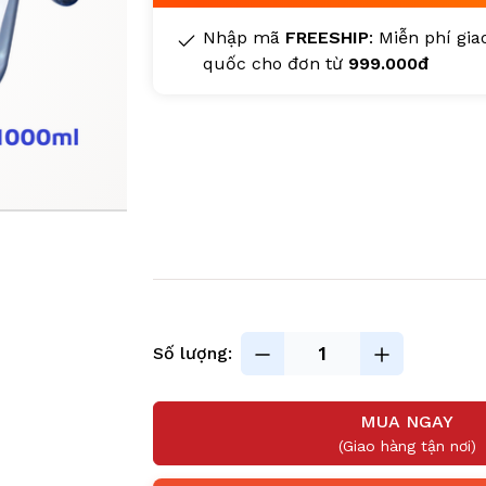
Nhập mã
FREESHIP
: Miễn phí gi
quốc cho đơn từ
999.000đ
Số lượng:
MUA NGAY
(Giao hàng tận nơi)