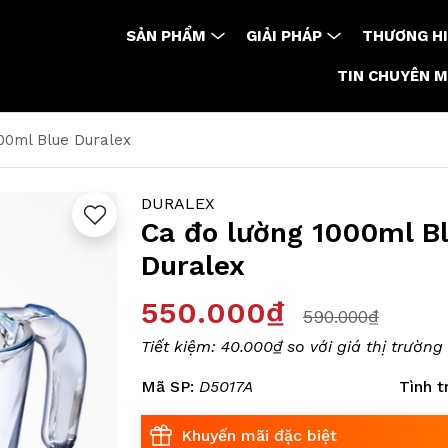
SẢN PHẨM
GIẢI PHÁP
THƯƠNG HI
TIN CHUYÊN 
00ml Blue Duralex
DURALEX
Ca đo lường 1000ml B
Duralex
550.000₫
590.000₫
Tiết kiệm:
40.000₫
so với giá thị trường
Mã SP:
D5017A
Tình t
Khuyến mãi đặc biệt