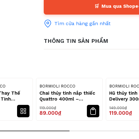
Mua qua Shopee
Tìm cửa hàng gần nhất
THÔNG TIN SẢN PHẨM
34
25
%
%
CCO
BORMIOLI ROCCO
BORMIOLI RO
Thay Thế
Chai thủy tinh nắp thiếc
Hũ thủy tinh
 Tinh
Quattro 400ml –
Delivery 300
m / 70mm /
Bormioli Rocco
Bormioli Ro
119.000₫
149.000₫
Bormioli Rocco
89.000₫
119.000₫