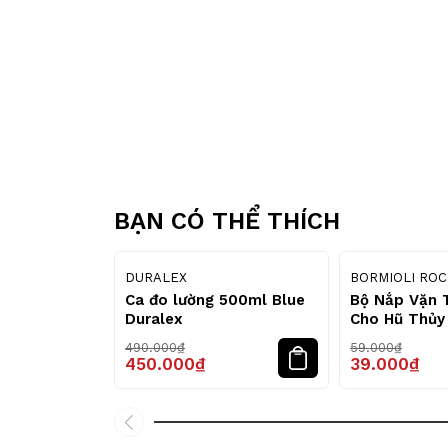
BẠN CÓ THỂ THÍCH
8
%
DURALEX
BORMIOLI RO
Ca đo lường 500ml Blue
Bộ Nắp Vặn 
Duralex
Cho Hũ Thủy
Quattro 56m
490.000₫
59.000₫
86mm – 
450.000₫
39.000₫