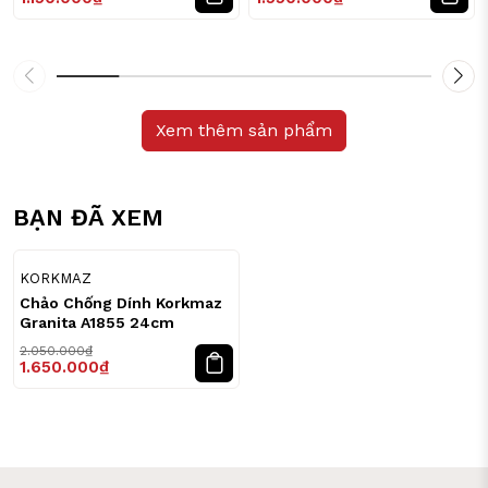
Xem thêm sản phẩm
BẠN ĐÃ XEM
20
%
KORKMAZ
Chảo Chống Dính Korkmaz
Granita A1855 24cm
2.050.000₫
1.650.000₫