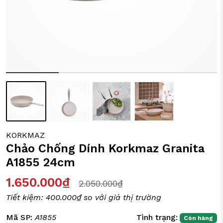
ỒI CHẢO CÁC LOẠI
Y TÁCH TRÀ
IA DỤNG ĐỜI SỐNG
KORKMAZ
Chảo Chống Dính Korkmaz Granita
A1855 24cm
1.650.000₫
2.050.000₫
Tiết kiệm:
400.000₫
so với giá thị trường
Mã SP:
A1855
Tình trạng:
Còn hàng