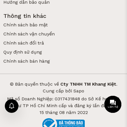
Hướng dẫn bảo quản
Thông tin khác
Chính sách bảo mật
Chính sách vận chuyển
Chính sách đổi trả
Quy định sử dụng
Chính sách bán hàng
© Bản quyền thuộc về
Cty TNHH TM Khang Kiệt
.
Cung cấp bởi
Sapo
Mã số Doanh Nghiệp: 0317431848 do Sở Kế hoạch &
Đầu tư TP Hồ Chí Minh cấp và đăng ký lần đầu ngày
Liên hệ
15 tháng 08 năm 2022