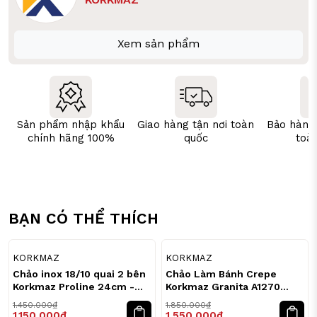
Xem sản phẩm
Sản phẩm nhập khẩu
Giao hàng tận nơi toàn
Bảo hành
chính hãng 100%
quốc
toà
BẠN CÓ THỂ THÍCH
21
16
%
%
KORKMAZ
KORKMAZ
Chảo inox 18/10 quai 2 bên
Chảo Làm Bánh Crepe
Korkmaz Proline 24cm -
Korkmaz Granita A1270
1.8L
26cm
1.450.000₫
1.850.000₫
1.150.000₫
1.550.000₫