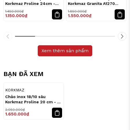
Korkmaz Proline 24cm -
Korkmaz Granita A1270
1.8L
26cm
1.450.000₫
1.850.000₫
1.150.000₫
1.550.000₫
Xem thêm sản phẩm
BẠN ĐÃ XEM
20
%
KORKMAZ
Chảo inox 18/10 sâu
Korkmaz Proline 20 cm - 2
lít
2.050.000₫
1.650.000₫