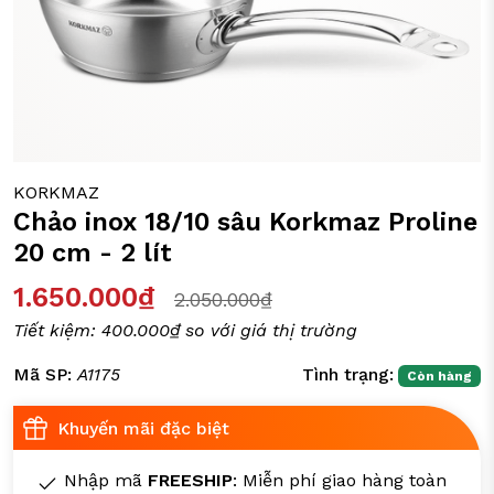
ỒI CHẢO CÁC LOẠI
Y TÁCH TRÀ
IA DỤNG ĐỜI SỐNG
KORKMAZ
Chảo inox 18/10 sâu Korkmaz Proline
20 cm - 2 lít
1.650.000₫
2.050.000₫
Tiết kiệm:
400.000₫
so với giá thị trường
Mã SP:
A1175
Tình trạng:
Còn hàng
Khuyến mãi đặc biệt
Nhập mã
FREESHIP
: Miễn phí giao hàng toàn