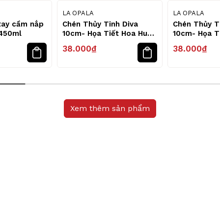
LA OPALA
LA OPALA
 tay cầm nắp
Chén Thủy Tinh Diva
Chén Thủy T
450ml
10cm- Họa Tiết Hoa Huệ
10cm- Họa T
Tây
38.000₫
38.000₫
Xem thêm sản phẩm