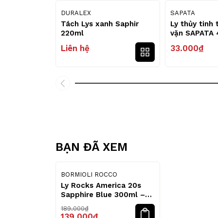
DURALEX
SAPATA
Tách Lys xanh Saphir
Ly thủy tinh
220ml
vặn SAPATA 
Liên hệ
33.000₫
BẠN ĐÃ XEM
26
%
BORMIOLI ROCCO
Ly Rocks America 20s
Sapphire Blue 300ml –
Bormioli Rocco
189.000₫
139.000₫