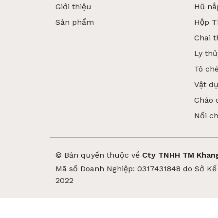
Giới thiệu
Hũ nắ
Sản phẩm
Hộp T
Chai t
Ly thủ
Tô ché
Vật d
Chảo 
Nồi c
© Bản quyền thuộc về
Cty TNHH TM Khang
Mã số Doanh Nghiệp: 0317431848 do Sở Kế 
2022