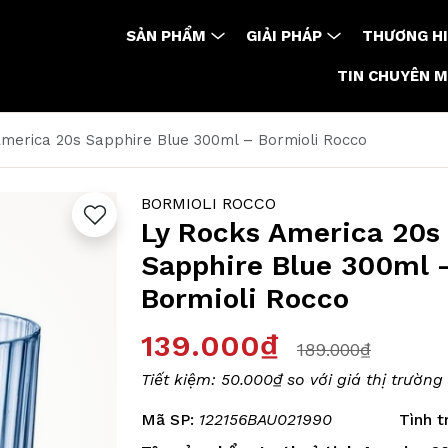
SẢN PHẨM
GIẢI PHÁP
THƯƠNG HI
TIN CHUYÊN 
America 20s Sapphire Blue 300ml – Bormioli Rocco
BORMIOLI ROCCO
Ly Rocks America 20s
Sapphire Blue 300ml 
Bormioli Rocco
139.000₫
189.000₫
Tiết kiệm:
50.000₫
so với giá thị trường
Mã SP:
122156BAU021990
Tình t