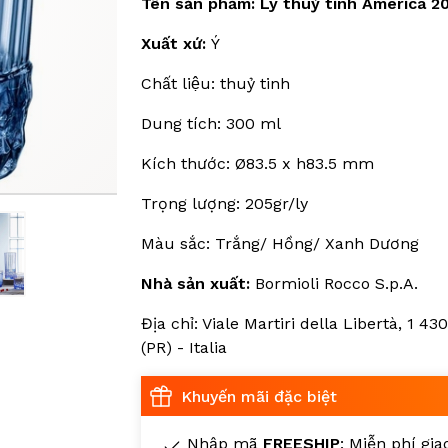
Tên sản phẩm: Ly thuỷ tinh America 2
Xuất xứ:
Ý
Chất liệu: thuỷ tinh
Dung tích: 300 ml
Kích thước: Ø83.5 x h83.5 mm
Trọng lượng: 205gr/ly
Màu sắc: Trắng/ Hồng/ Xanh Dương
Nhà sản xuất:
Bormioli Rocco S.p.A.
Địa chỉ: Viale Martiri della Libertà, 1 4
(PR) - Italia
Khuyến mãi đặc biệt
Nhập mã
FREESHIP
: Miễn phí gi