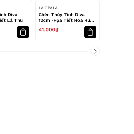
LA OPALA
LA OPALA
inh Diva
Chén Thủy Tinh Diva
Chén Thủy T
iết Lá Thu
12cm -Họa Tiết Hoa Huệ
12cm -Họa T
Tây
41.000₫
41.000₫