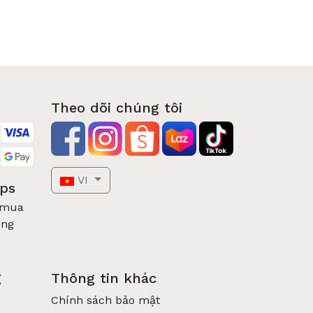
Theo dõi chúng tôi
VI
pps
 mua
óng
g
Thông tin khác
Chính sách bảo mật