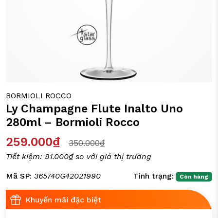
ỒI CHẢO CÁC LOẠI
Y TÁCH TRÀ
IA DỤNG ĐỜI SỐNG
BORMIOLI ROCCO
Ly Champagne Flute Inalto Uno
280ml – Bormioli Rocco
259.000₫
350.000₫
Tiết kiệm:
91.000₫
so với giá thị trường
Mã SP:
365740G42021990
Tình trạng:
Còn hàng
Khuyến mãi đặc biệt