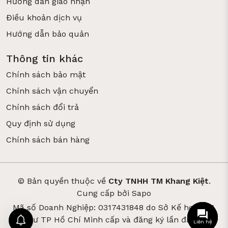
Hướng dẫn giao nhận
Điều khoản dịch vụ
Hướng dẫn bảo quản
Thông tin khác
Chính sách bảo mật
Chính sách vận chuyển
Chính sách đổi trả
Quy định sử dụng
Chính sách bán hàng
© Bản quyền thuộc về
Cty TNHH TM Khang Kiệt
.
Cung cấp bởi
Sapo
Mã số Doanh Nghiệp: 0317431848 do Sở Kế hoạch &
Đầu tư TP Hồ Chí Minh cấp và đăng ký lần đầu ngày
Liên hệ