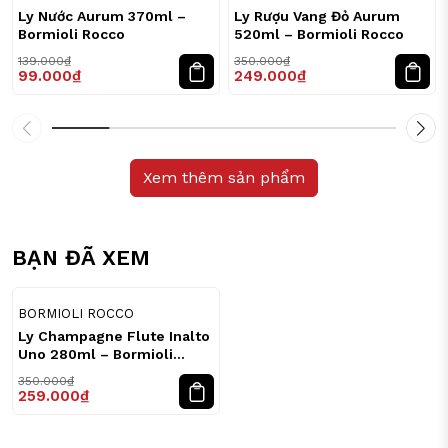
Ly Nước Aurum 370ml –
Ly Rượu Vang Đỏ Aurum
Bormioli Rocco
520ml – Bormioli Rocco
139.000₫
350.000₫
99.000₫
249.000₫
Xem thêm sản phẩm
BẠN ĐÃ XEM
26
%
BORMIOLI ROCCO
Ly Champagne Flute Inalto
Uno 280ml – Bormioli
Rocco
350.000₫
259.000₫