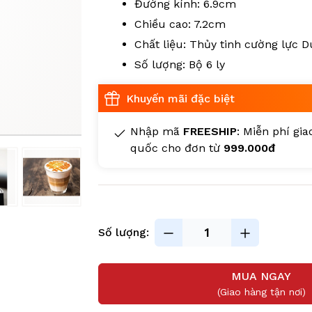
Đường kính: 6.9cm
Chiều cao: 7.2cm
Chất liệu: Thủy tinh cường lực D
Số lượng: Bộ 6 ly
Khuyến mãi đặc biệt
Nhập mã
FREESHIP
: Miễn phí gi
quốc cho đơn từ
999.000đ
Số lượng:
MUA NGAY
(Giao hàng tận nơi)