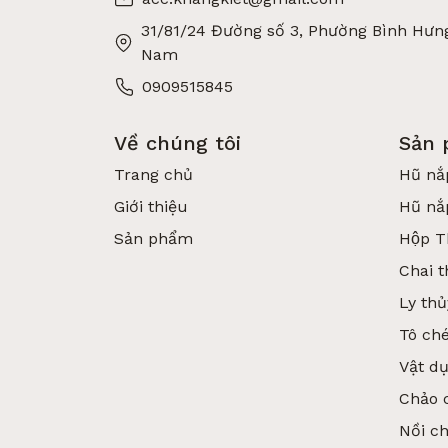
31/81/24 Đường số 3, Phường Bình Hưng
Nam
0909515845
Về chúng tôi
Sản
Trang chủ
Hũ nắ
Giới thiệu
Hũ nắ
Sản phẩm
Hộp T
Chai t
Ly thủ
Tô ché
Vật d
Chảo 
Nồi c