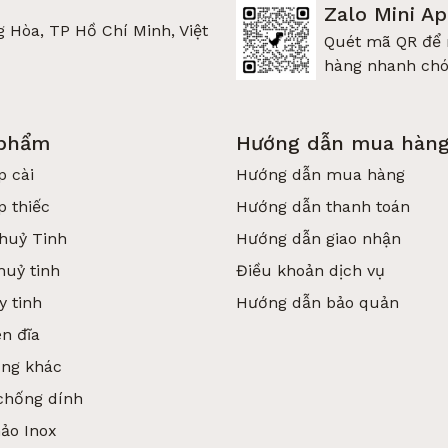
Zalo Mini A
 Hòa, TP Hồ Chí Minh, Việt
Quét mã QR để
hàng nhanh ch
 phẩm
Hướng dẫn mua hàn
p cài
Hướng dẫn mua hàng
p thiếc
Hướng dẫn thanh toán
huỷ Tinh
Hướng dẫn giao nhận
huỷ tinh
Điều khoản dịch vụ
y tinh
Hướng dẫn bảo quản
n đĩa
ụng khác
chống dính
hảo Inox