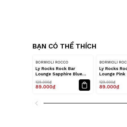
BẠN CÓ THỂ THÍCH
31
%
BORMIOLI ROCCO
BORMIOLI RO
Ly Rocks Rock Bar
Ly Rocks Ro
Lounge Sapphire Blue
Lounge Pink
270ml – Bormioli Rocco
Bormioli Ro
129.000₫
129.000₫
89.000₫
89.000₫