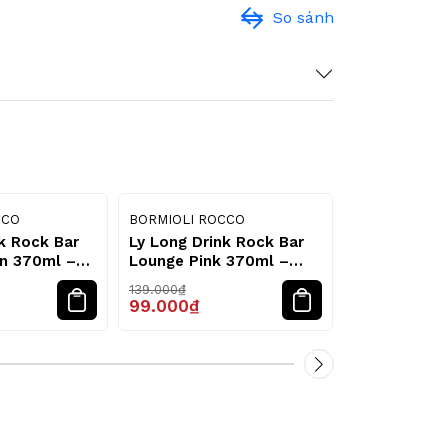
So sánh
29
29
%
%
CCO
BORMIOLI ROCCO
BORMIOLI RO
k Rock Bar
Ly Long Drink Rock Bar
Ly Shot Roc
n 370ml –
Lounge Pink 370ml –
Bormioli Ro
cco
Bormioli Rocco
139.000₫
59.000₫
99.000₫
39.000₫