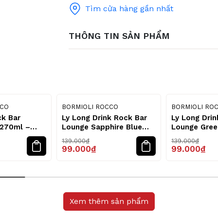
Tìm cửa hàng gần nhất
THÔNG TIN SẢN PHẨM
31
29
%
%
CCO
BORMIOLI ROCCO
BORMIOLI RO
ck Bar
Ly Long Drink Rock Bar
Ly Long Drin
 270ml –
Lounge Sapphire Blue
Lounge Gree
cco
370ml – Bormioli Rocco
Bormioli Ro
139.000₫
139.000₫
99.000₫
99.000₫
Xem thêm sản phẩm