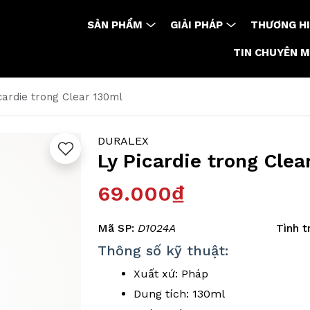
SẢN PHẨM
GIẢI PHÁP
THƯƠNG HI
TIN CHUYÊN 
cardie trong Clear 130ml
DURALEX
Ly Picardie trong Clea
69.000₫
Mã SP:
D1024A
Tình t
Thông số kỹ thuật:
Xuất xứ: Pháp
Dung tích: 130ml