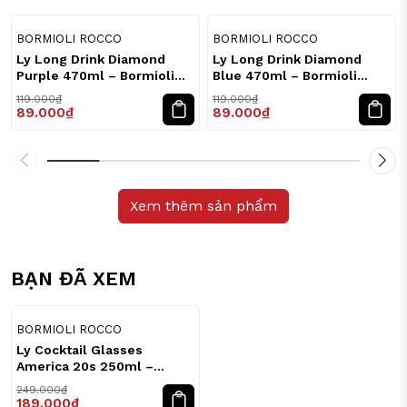
25
25
%
%
BORMIOLI ROCCO
BORMIOLI ROCCO
Ly Long Drink Diamond
Ly Long Drink Diamond
Purple 470ml – Bormioli
Blue 470ml – Bormioli
Rocco
Rocco
119.000₫
119.000₫
89.000₫
89.000₫
Xem thêm sản phẩm
BẠN ĐÃ XEM
24
%
BORMIOLI ROCCO
Ly Cocktail Glasses
America 20s 250ml –
Bormioli Rocco
249.000₫
189.000₫