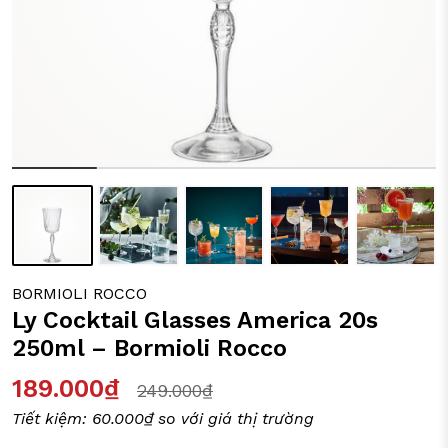
ỒI CHẢO CÁC LOẠI
Y TÁCH TRÀ
IA DỤNG ĐỜI SỐNG
BORMIOLI ROCCO
Ly Cocktail Glasses America 20s
250ml – Bormioli Rocco
189.000₫
249.000₫
Tiết kiệm:
60.000₫
so với giá thị trường