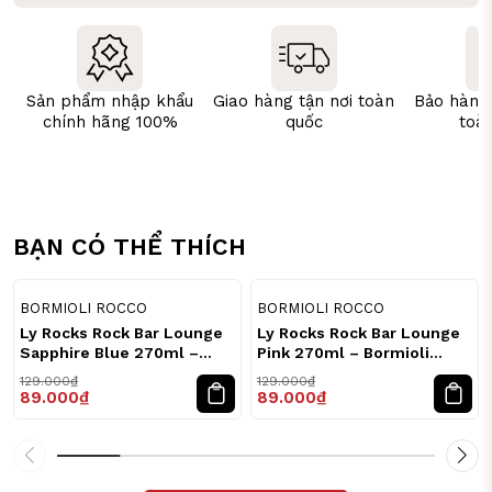
Sản phẩm nhập khẩu
Giao hàng tận nơi toàn
Bảo hành
chính hãng 100%
quốc
toà
BẠN CÓ THỂ THÍCH
31
31
%
%
BORMIOLI ROCCO
BORMIOLI ROCCO
Ly Rocks Rock Bar Lounge
Ly Rocks Rock Bar Lounge
Sapphire Blue 270ml –
Pink 270ml – Bormioli
Bormioli Rocco
Rocco
129.000₫
129.000₫
89.000₫
89.000₫