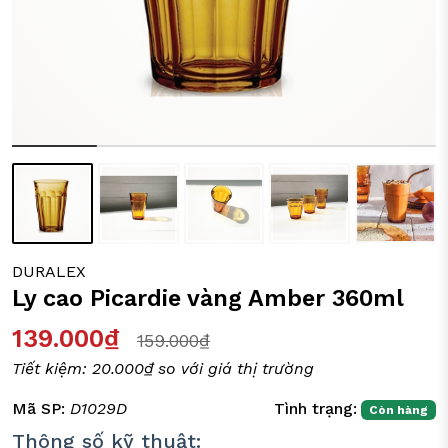
ỒI CHẢO CÁC LOẠI
Y TÁCH TRÀ
IA DỤNG ĐỜI SỐNG
DURALEX
Ly cao Picardie vàng Amber 360ml
139.000₫
159.000₫
Tiết kiệm:
20.000₫
so với giá thị trường
Mã SP:
D1029D
Tình trạng:
Còn hàng
Thông số kỹ thuật: