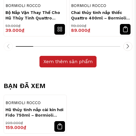
34
25
%
%
BORMIOLI ROCCO
BORMIOLI ROCCO
Bộ Nắp Vặn Thay Thế Cho
Chai thủy tinh nắp thiếc
Hũ Thủy Tinh Quattro
Quattro 400ml – Bormioli
56mm / 70mm / 86mm –
Rocco
59.000₫
119.000₫
Bormioli Rocco
39.000₫
89.000₫
Xem thêm sản phẩm
BẠN ĐÃ XEM
24
%
BORMIOLI ROCCO
Hũ thủy tinh nắp cài kín hơi
Fido 750ml – Bormioli
Rocco
209.000₫
159.000₫