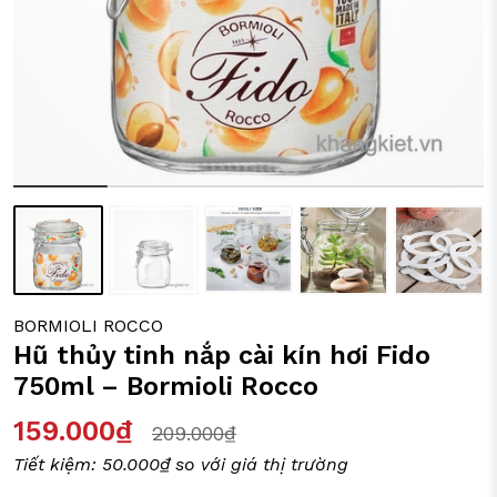
ỒI CHẢO CÁC LOẠI
Y TÁCH TRÀ
IA DỤNG ĐỜI SỐNG
BORMIOLI ROCCO
Hũ thủy tinh nắp cài kín hơi Fido
750ml – Bormioli Rocco
159.000₫
209.000₫
Tiết kiệm:
50.000₫
so với giá thị trường