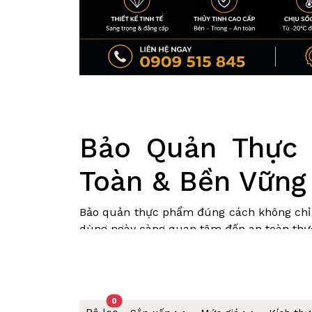
Bảo Quản Thực 
Toàn & Bền Vững
Bảo quản thực phẩm đúng cách không chỉ g
dùng ngày càng quan tâm đến an toàn thực
Vậy vì sao bảo quản thực phẩm bằng thủy 
0