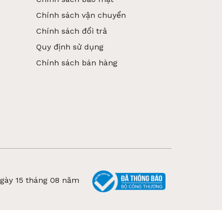
Chính sách vận chuyển
Chính sách đổi trả
Quy định sử dụng
Chính sách bán hàng
)
 thọ sử dụng lâu dài. Bề mặt nhẵn giúp hạn
ngày 15 tháng 08 năm
ng lâu hoặc tiếp xúc nhiệt cao.
ếp hiện đại.