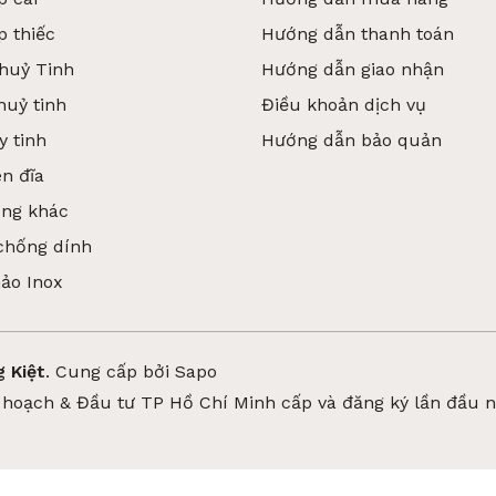
p thiếc
Hướng dẫn thanh toán
huỷ Tinh
Hướng dẫn giao nhận
huỷ tinh
Điều khoản dịch vụ
y tinh
Hướng dẫn bảo quản
n đĩa
ụng khác
(Ảnh 2: Vì Sao Nên Bảo Quản Thực Phẩm Bằng Thủy Tinh?
chống dính
à Nhựa Trong Bảo Quản
hảo Inox
 đều phổ biến nhưng có sự khác biệt rõ ràng.
 không hấp thụ mùi, không giữ màu thực phẩm và có tuổi
 Kiệt
.
Cung cấp bởi
Sapo
hoạch & Đầu tư TP Hồ Chí Minh cấp và đăng ký lần đầu 
ưng dễ trầy xước, ám mùi và có thể giảm độ an toàn khi dù
ững lâu dài, thủy tinh là lựa chọn phù hợp hơn cho gian b