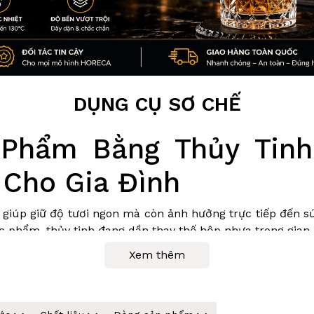
DỤNG CỤ SƠ CHẾ
Phẩm Bằng Thủy Tinh
 Cho Gia Đình
iúp giữ độ tươi ngon mà còn ảnh hưởng trực tiếp đến sức
 phẩm, thủy tinh đang dần thay thế hộp nhựa trong gian 
Xem thêm
tinh lại được đánh giá cao? Và làm thế nào để chọn đún