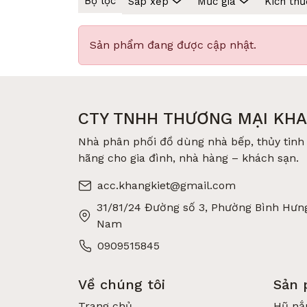
Bộ lọc
Sắp xếp
Mức giá
Kích thư
Sản phẩm đang được cập nhật.
(Ản
CTY TNHH THƯƠNG MẠI KHA
Vì Sao Nên Bảo Quản Thực Phẩm Bằng Th
Nhà phân phối đồ dùng nhà bếp, thủy tinh 
Thủy tinh là vật liệu:
hãng cho gia đình, nhà hàng – khách sạn.
Trơ hóa học
acc.khangkiet@gmail.com
Không phản ứng với thực phẩm
31/81/24 Đường số 3, Phường Bình Hưng
Không hấp thụ mùi
Nam
Không giữ màu
Không chứa BPA
0909515845
Khác với nhựa, thủy tinh không bị thôi nhiễ
Về chúng tôi
Sản
Các thương hiệu châu Âu như: Bormioli Ro
Trang chủ
Hũ nắ