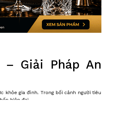
 – Giải Pháp An
 khỏe gia đình. Trong bối cảnh người tiêu
bếp hiện đại.
g sản phẩm phù hợp?