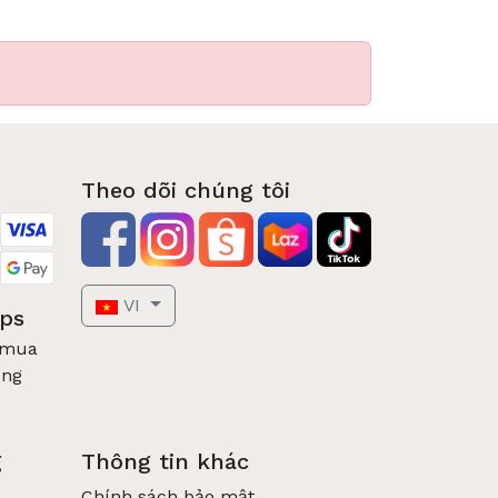
ình)
Theo dõi chúng tôi
VI
pps
 mua
óng
g
Thông tin khác
 về an toàn thực phẩm.
Chính sách bảo mật