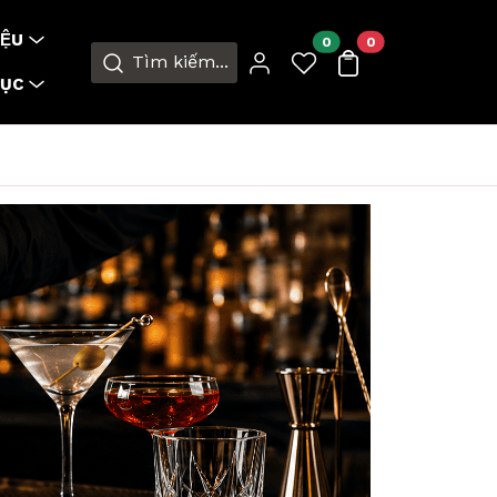
ỆU
0
0
Tìm kiếm...
MỤC