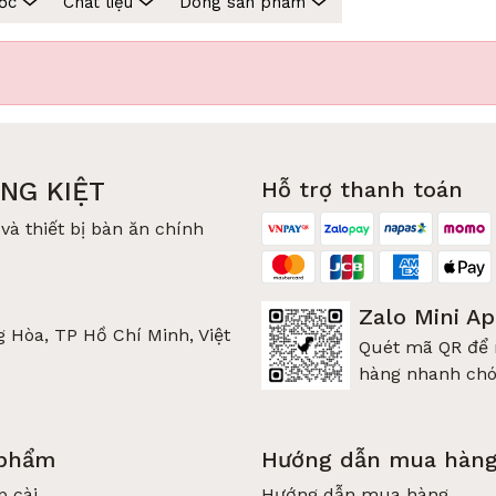
ớc
Chất liệu
Dòng sản phẩm
h 1: Bảo quản thực phẩm bằng thủy tinh an toàn cho gia đ
NG KIỆT
Hỗ trợ thanh toán
ủy Tinh?
và thiết bị bàn ăn chính
Zalo Mini A
 Hòa, TP Hồ Chí Minh, Việt
Quét mã QR để
hàng nhanh ch
m khi tiếp xúc nhiệt độ cao.
 phẩm
Hướng dẫn mua hàn
cco và Duralex đều sản xuất theo tiêu chuẩn nghiêm ngặt
p cài
Hướng dẫn mua hàng