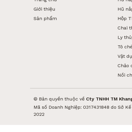
Giới thiệu
Hũ nắ
Sản phẩm
Hộp T
Chai t
Ly thủ
Tô ché
Vật d
Chảo 
So Sánh Thủy Tinh V
Nồi c
Khi bảo quản thực phẩm, thủy tinh và nhựa
Thủy tinh an toàn hơn khi tiếp xúc nhiệt,
© Bản quyền thuộc về
Cty TNHH TM Khang
chế vi khuẩn tích tụ và dễ vệ sinh.
Mã số Doanh Nghiệp: 0317431848 do Sở Kế 
2022
Trong khi đó, hộp nhựa nhẹ và tiện lợi, nh
Nếu ưu tiên sức khỏe, độ bền và tính bền v