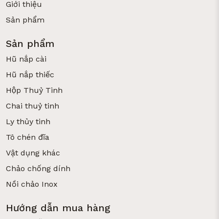
Giới thiệu
Sản phẩm
Sản phẩm
Hũ nắp cài
Hũ nắp thiếc
Hộp Thuỷ Tinh
Chai thuỷ tinh
Ly thủy tinh
Tô chén đĩa
Vật dụng khác
Chảo chống dính
Nồi chảo Inox
(Ảnh 4: Hũ thủy tinh Fido 5 lít muối kim chi lên men)
Hướng dẫn mua hàng
4. Meal Prep Cho Người Bận Rộn