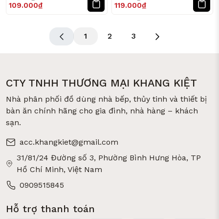
109.000₫
119.000₫
Tham khảo danh mục:
https://khangkiet.vn/hu-thuy-
tinh-na-p-ca-i
1
2
3
2. Trữ Đông Thực Phẩm
Nhiều người lo thủy tinh sẽ nứt khi đông lạnh. Thực tế:
CTY TNHH THƯƠNG MẠI KHANG KIỆT
Hộp thủy tinh chịu nhiệt có thể trữ đông an toàn
Chừa khoảng trống 1–2cm để giãn nở
Nhà phân phối đồ dùng nhà bếp, thủy tinh và thiết bị
bàn ăn chính hãng cho gia đình, nhà hàng – khách
Xem hộp phù hợp:https:
/khangkiet.vn/ho-p-thuy-tinh-
sạn.
du-ng-trong-ngan-dong
acc.khangkiet@gmail.com
31/81/24 Đường số 3, Phường Bình Hưng Hòa, TP
Hồ Chí Minh, Việt Nam
0909515845
Hỗ trợ thanh toán
(Ảnh 3: Hộp thủy tinh chuyên trữ đông thực phẩm)