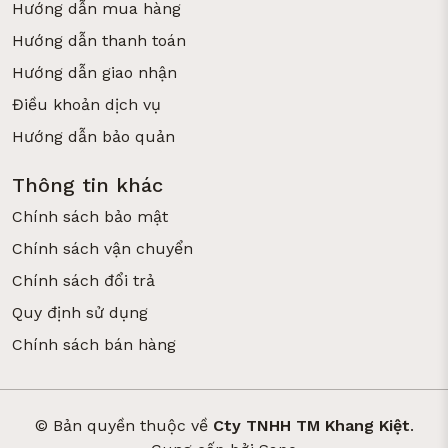
Hướng dẫn mua hàng
Chỉ cần 5 hộp thủy tinh, bạn có thể chuẩn bị bữa ăn
Hướng dẫn thanh toán
cả tuần.
Hướng dẫn giao nhận
Ưu điểm:
Điều khoản dịch vụ
Hâm nóng trực tiếp
Hướng dẫn bảo quản
Không cần chuyển hộp
Không nhiễm mùi
Thông tin khác
Chính sách bảo mật
Xem sản phẩm:
https://khangkiet.vn/ho-p-thuy-tinh
Chính sách vận chuyển
Chính sách đổi trả
Quy định sử dụng
Chính sách bán hàng
© Bản quyền thuộc về
Cty TNHH TM Khang Kiệt
.