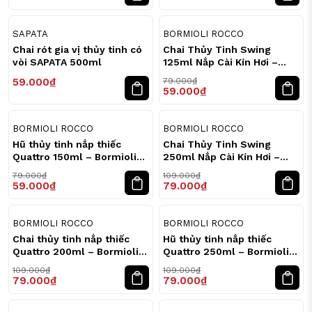
cho gia đình)
25
%
SAPATA
BORMIOLI ROCCO
Vì Sao Nên Bảo Quản Thực Phẩm Bằng Thủy Tinh?
Chai rót gia vị thủy tinh có
Chai Thủy Tinh Swing
vòi SAPATA 500ml
125ml Nắp Cài Kín Hơi –
Thủy tinh là vật liệu:
Bormioli Rocco
59.000₫
79.000₫
59.000₫
Trơ hóa học
Không phản ứng với thực phẩm
Không hấp thụ mùi
25
28
%
%
BORMIOLI ROCCO
BORMIOLI ROCCO
Không giữ màu
Hũ thủy tinh nắp thiếc
Chai Thủy Tinh Swing
Quattro 150ml – Bormioli
250ml Nắp Cài Kín Hơi –
Không chứa BPA
Rocco
Bormioli Rocco
79.000₫
109.000₫
59.000₫
79.000₫
Khác với nhựa, thủy tinh không bị thôi nhiễm khi tiếp
xúc nhiệt độ cao.
28
28
%
%
BORMIOLI ROCCO
BORMIOLI ROCCO
Các thương hiệu châu Âu như: Bormioli Rocco
Chai thủy tinh nắp thiếc
Hũ thủy tinh nắp thiếc
và Duralex đều sản xuất theo tiêu chuẩn nghiêm ngặt
Quattro 200ml – Bormioli
Quattro 250ml – Bormioli
về an toàn thực phẩm.
Rocco
Rocco
109.000₫
109.000₫
79.000₫
79.000₫