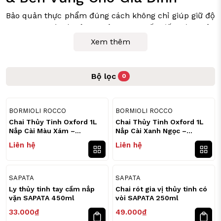
ỒI CHẢO CÁC LOẠI
Y TÁCH TRÀ
Bảo quản thực phẩm đúng cách không chỉ giúp giữ độ
IA DỤNG ĐỜI SỐNG
tươi ngon mà còn ảnh hưởng trực tiếp đến sức khỏe
gia đình. Trong bối cảnh người tiêu dùng ngày càng
Xem thêm
quan tâm đến an toàn thực phẩm, thủy tinh đang dần
thay thế hộp nhựa trong gian bếp hiện đại.
Bộ lọc
0
Vậy vì sao bảo quản thực phẩm bằng thủy tinh lại
được đánh giá cao? Và làm thế nào để chọn đúng sản
phẩm phù hợp?
BORMIOLI ROCCO
BORMIOLI ROCCO
Chai Thủy Tinh Oxford 1L
Chai Thủy Tinh Oxford 1L
Nắp Cài Màu Xám –
Nắp Cài Xanh Ngọc –
Bormioli Rocco
Bormioli Rocco
Liên hệ
Liên hệ
SAPATA
SAPATA
Ly thủy tinh tay cầm nắp
Chai rót gia vị thủy tinh có
vặn SAPATA 450ml
vòi SAPATA 250ml
33.000₫
49.000₫
(Ảnh 1: Bảo quản thực phẩm bằng thủy tinh an toàn