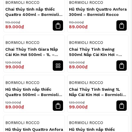
25
25
%
%
BORMIOLI ROCCO
BORMIOLI ROCCO
Chai thủy tinh nắp thiếc
Hũ thủy tinh Quattro Anfora
Quattro 400ml – Bormioli
300ml – Bormioli Rocco
Rocco
119.000₫
119.000₫
89.000₫
89.000₫
23
31
%
%
BORMIOLI ROCCO
BORMIOLI ROCCO
(Ảnh 2: Vì Sao Nên Bảo Quản Thực Phẩm Bằng Thủy
Chai Thủy Tinh Giara Nắp
Chai Thủy Tinh Swing
Tinh?)
Cài Kín Hơi 500ml - 1L –
500ml Nắp Cài Kín Hơi –
Bormioli Rocco
Bormioli Rocco
So Sánh Thủy Tinh Và Nhựa Trong
129.000₫
129.000₫
99.000₫
89.000₫
Bảo Quản
31
29
%
%
BORMIOLI ROCCO
BORMIOLI ROCCO
Khi bảo quản thực phẩm, thủy tinh và nhựa đều phổ
Hũ thủy tinh nắp thiếc
Chai Thủy Tinh Swing 1L
biến nhưng có sự khác biệt rõ ràng.
Quattro 500ml – Bormioli
Nắp Cài Kín Hơi – Bormioli
Rocco
Rocco
Thủy tinh an toàn hơn khi tiếp xúc nhiệt, không hấp
129.000₫
139.000₫
89.000₫
99.000₫
thụ mùi, không giữ màu thực phẩm và có tuổi thọ sử
dụng lâu dài. Bề mặt nhẵn giúp hạn chế vi khuẩn tích
23
29
%
%
BORMIOLI ROCCO
BORMIOLI ROCCO
tụ và dễ vệ sinh.
Hũ thủy tinh Quattro Anfora
Hũ thủy tinh nắp thiếc