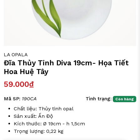
ỒI CHẢO CÁC LOẠI
Y TÁCH TRÀ
IA DỤNG ĐỜI SỐNG
LA OPALA
Đĩa Thủy Tinh Diva 19cm- Họa Tiết
Hoa Huệ Tây
59.000₫
Mã SP:
190CA
Tình trạng:
Còn hàng
Chất liệu: Thủy tinh opal
Sản xuất: Ấn Độ
Kích thước: Ø 19cm - h 1,5cm
Trọng lượng: 0,22 kg