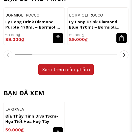
25
25
%
%
BORMIOLI ROCCO
BORMIOLI ROCCO
Ly Long Drink Diamond
Ly Long Drink Diamond
Purple 470ml – Bormioli
Blue 470ml – Bormioli
Rocco
Rocco
119.000₫
119.000₫
89.000₫
89.000₫
Xem thêm sản phẩm
BẠN ĐÃ XEM
LA OPALA
Đĩa Thủy Tinh Diva 19cm-
Họa Tiết Hoa Huệ Tây
59.000₫