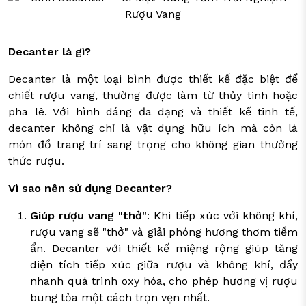
ỒI CHẢO CÁC LOẠI
Y TÁCH TRÀ
IA DỤNG ĐỜI SỐNG
Decanter là gì?
Decanter là một loại bình được thiết kế đặc biệt để
chiết rượu vang, thường được làm từ thủy tinh hoặc
pha lê. Với hình dáng đa dạng và thiết kế tinh tế,
decanter không chỉ là vật dụng hữu ích mà còn là
món đồ trang trí sang trọng cho không gian thưởng
thức rượu.
Vì sao nên sử dụng Decanter?
Giúp rượu vang "thở"
: Khi tiếp xúc với không khí,
rượu vang sẽ "thở" và giải phóng hương thơm tiềm
ẩn. Decanter với thiết kế miệng rộng giúp tăng
diện tích tiếp xúc giữa rượu và không khí, đẩy
nhanh quá trình oxy hóa, cho phép hương vị rượu
bung tỏa một cách trọn vẹn nhất.