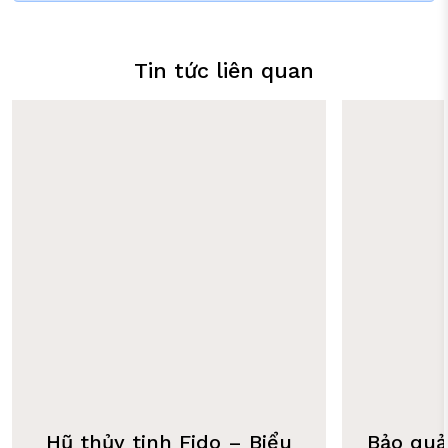
Tin tức liên quan
Hũ thủy tinh Fido – Biểu
Bảo quả